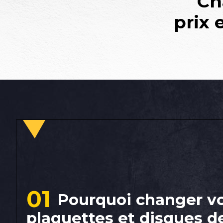
Ch
prix 
01
Pourquoi changer v
plaquettes et disques de