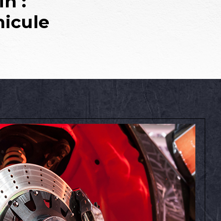
n :
hicule