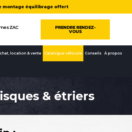
de montage équilibrage offert
Ormes ZAC
PRENDRE RENDEZ-
VOUS
chat, location & vente
Catalogue véhicule
Conseils
À propos
isques & étriers