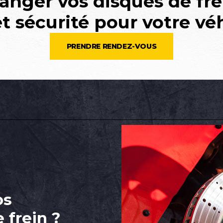
anger vos disques de frei
et sécurité pour votre vé
PRENDRE RENDEZ-VOUS
os
 frein ?