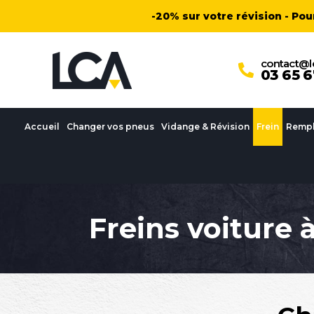
Aller
-20% sur votre révision - Po
au
contenu
contact@le
03 65 6
Accueil
Changer vos pneus
Vidange & Révision
Frein
Rempl
Freins voiture 