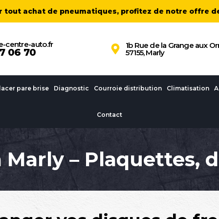
ur tout achat de pneumatiques, profitez de notre offre 
-centre-auto.fr
1b Rue de la Grange aux 
7 06 70
57155, Marly
acer pare brise
Diagnostic
Courroie distribution
Climatisation
A
Contact
à Marly – Plaquettes, d